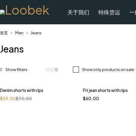
关于我们
特殊货运
一
首页
Men
Jeans
Jeans
Show only products on sale
Denim shorts with rips
Fit jean shorts with rips
-16%
$
59.00
$
70.00
$
60.00